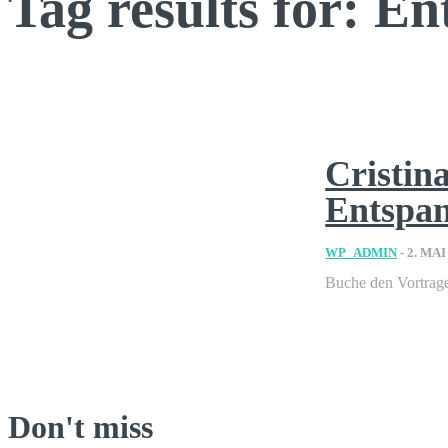
Tag results for:
En
Cristin
Entspan
WP_ADMIN
-
2. MAI
Buche den Vortrage
Don't miss