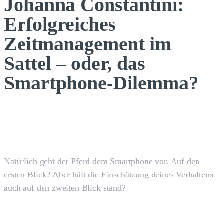
Johanna Constantini:
Erfolgreiches
Zeitmanagement im
Sattel – oder, das
Smartphone-Dilemma?
Facebook
X
Pinterest
WhatsApp
Natürlich geht der Pferd dem Smartphone vor. Auf den
ersten Blick? Aber hält die Einschätzung deines Verhaltens
auch auf den zweiten Blick stand?