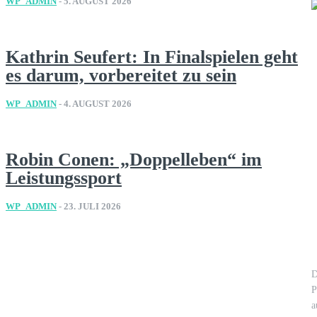
WP_ADMIN
-
5. AUGUST 2026
Kathrin Seufert: In Finalspielen geht
es darum, vorbereitet zu sein
WP_ADMIN
-
4. AUGUST 2026
Robin Conen: „Doppelleben“ im
Leistungssport
WP_ADMIN
-
23. JULI 2026
D
P
a