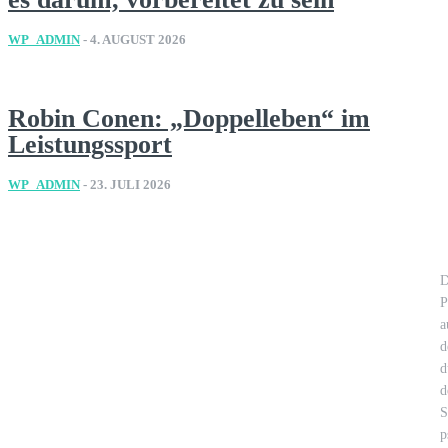
WP_ADMIN
-
4. AUGUST 2026
Robin Conen: „Doppelleben“ im
Leistungssport
WP_ADMIN
-
23. JULI 2026
D
P
a
d
d
d
S
p