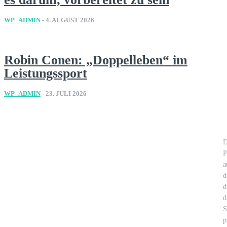
WP_ADMIN
-
4. AUGUST 2026
Robin Conen: „Doppelleben“ im
Leistungssport
WP_ADMIN
-
23. JULI 2026
D
P
a
d
d
d
S
p