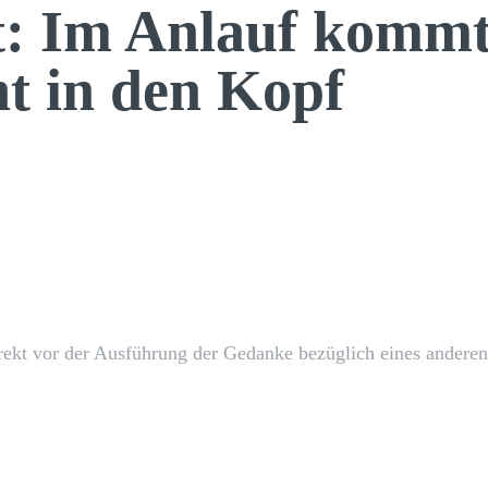
t: Im Anlauf komm
t in den Kopf
X
Pinterest
WhatsApp
rekt vor der Ausführung der Gedanke bezüglich eines anderen