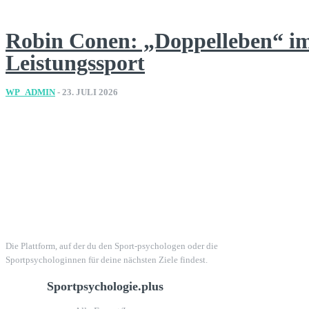
Robin Conen: „Doppelleben“ i
Leistungssport
WP_ADMIN
-
23. JULI 2026
Die Plattform, auf der du den Sport-psychologen oder die
Sportpsychologinnen für deine nächsten Ziele findest.
Sportpsychologie.plus