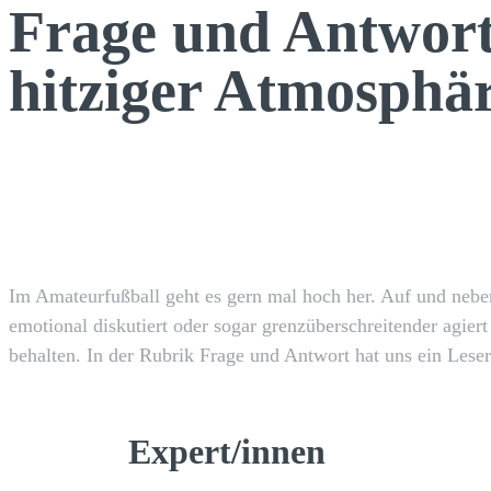
Frage und Antwort
hitziger Atmosphä
Facebook
TEILEN
Im Amateurfußball geht es gern mal hoch her. Auf und neben 
emotional diskutiert oder sogar grenzüberschreitender agiert 
behalten. In der Rubrik Frage und Antwort hat uns ein Leser
Expert/innen