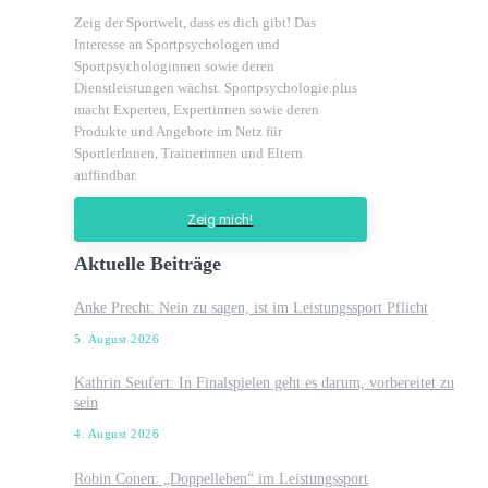
Zeig der Sportwelt, dass es dich gibt! Das
Interesse an Sportpsychologen und
Sportpsychologinnen sowie deren
Dienstleistungen wächst. Sportpsychologie.plus
macht Experten, Expertinnen sowie deren
Produkte und Angebote im Netz für
SportlerInnen, Trainerinnen und Eltern
auffindbar.
Zeig mich!
Aktuelle Beiträge
Anke Precht: Nein zu sagen, ist im Leistungssport Pflicht
5. August 2026
Kathrin Seufert: In Finalspielen geht es darum, vorbereitet zu
sein
4. August 2026
Robin Conen: „Doppelleben“ im Leistungssport