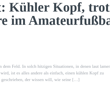
: Kühler Kopf, trot
re im Amateurfußba
X
Pinterest
WhatsApp
dem Feld. In solch hitzigen Situationen, in denen laut lament
wird, ist es alles andere als einfach, einen kühlen Kopf zu
 geschrieben, der wissen will, wie seine […]