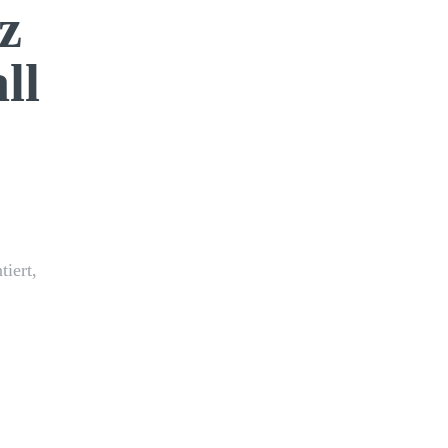
z
ll
iert,