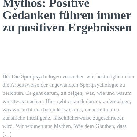
Mythos: Positive
Gedanken führen immer
zu positiven Ergebnissen
Facebook
X
Pinterest
WhatsApp
Bei Die Sportpsychologen versuchen wir, bestmöglich über
die Arbeitsweise der angewandten Sportpsychologie zu
berichten. Es geht darum, zu zeigen, was, wie und warum
wir etwas machen. Hier geht es auch darum, aufzuzeigen,
was wir nicht machen oder was uns, nicht erst durch
künstliche Intelligenz, fälschlicherweise zugeschrieben
wird. Wir widmen uns Mythen. Wie dem Glauben, dass
[…]