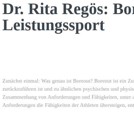
Dr. Rita Regös: Bo
Leistungssport
Facebook
TEILEN
Zunächst einmal: Was genau ist Boreout? Boreout ist ein Zus
zurückzuführen ist und zu ähnlichen psychischen und phys
Zusammenhang von Anforderungen und Fähigkeiten, unter an
Anforderungen die Fähigkeiten der Athleten übersteigen, en
Wp_admin