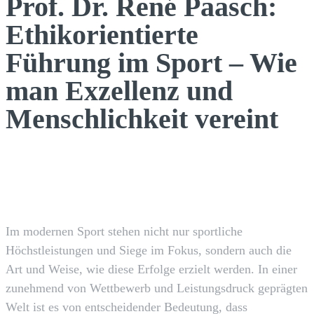
Prof. Dr. René Paasch:
Ethikorientierte
Führung im Sport – Wie
man Exzellenz und
Menschlichkeit vereint
Facebook
X
Pinterest
WhatsApp
Im modernen Sport stehen nicht nur sportliche
Höchstleistungen und Siege im Fokus, sondern auch die
Art und Weise, wie diese Erfolge erzielt werden. In einer
zunehmend von Wettbewerb und Leistungsdruck geprägten
Welt ist es von entscheidender Bedeutung, dass