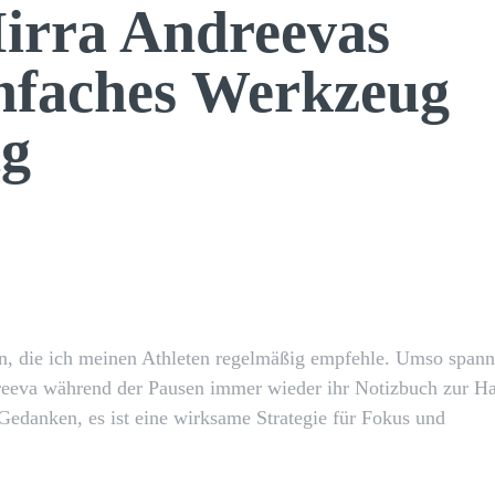
irra Andreevas
infaches Werkzeug
ng
X
Pinterest
WhatsApp
n, die ich meinen Athleten regelmäßig empfehle. Umso span
reeva während der Pausen immer wieder ihr Notizbuch zur H
 Gedanken, es ist eine wirksame Strategie für Fokus und