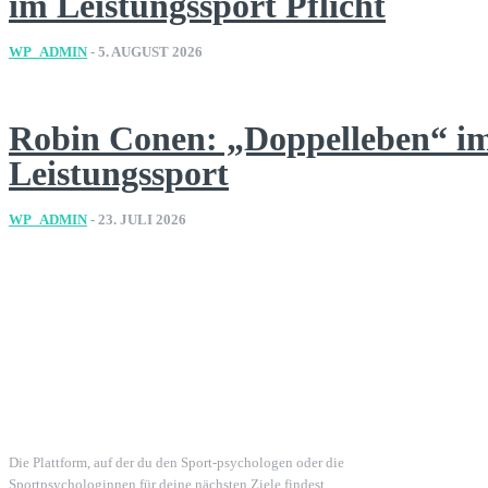
im Leistungssport Pflicht
WP_ADMIN
-
5. AUGUST 2026
Robin Conen: „Doppelleben“ i
Leistungssport
WP_ADMIN
-
23. JULI 2026
Die Plattform, auf der du den Sport-psychologen oder die
Sportpsychologinnen für deine nächsten Ziele findest.