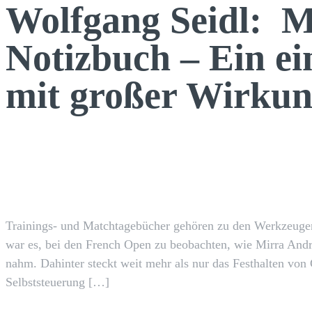
Wolfgang Seidl: M
Notizbuch – Ein e
mit großer Wirku
Facebook
TEILEN
Trainings- und Matchtagebücher gehören zu den Werkzeuge
war es, bei den French Open zu beobachten, wie Mirra And
nahm. Dahinter steckt weit mehr als nur das Festhalten von
Selbststeuerung […]