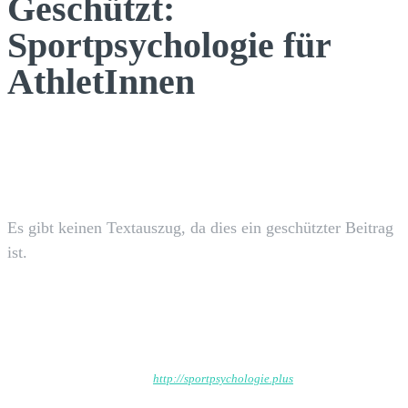
Geschützt:
Sportpsychologie für
AthletInnen
Facebook
X
Pinterest
WhatsApp
Es gibt keinen Textauszug, da dies ein geschützter Beitrag
ist.
Wp_admin
http://sportpsychologie.plus