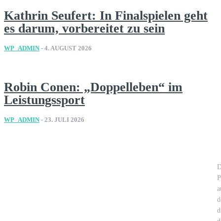
Kathrin Seufert: In Finalspielen geht
es darum, vorbereitet zu sein
WP_ADMIN
-
4. AUGUST 2026
Robin Conen: „Doppelleben“ im
Leistungssport
WP_ADMIN
-
23. JULI 2026
D
P
a
d
d