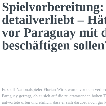
Spielvorbereitung:
detailverliebt – Hä
vor Paraguay mit 
beschäftigen sollen
Facebook
TEILEN
Fußball-Nationalspieler Florian Wirtz wurde vor dem verlor
Paraguay gefragt, ob er sich auf die zu erwartenden hohen 
antwortete offen und ehrlich, dass er sich darüber noch gar