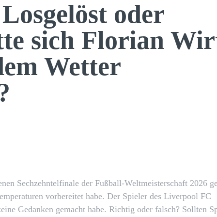
 Losgelöst oder
tte sich Florian Wir
dem Wetter
?
X
Pinterest
WhatsApp
enen Sechzehntelfinale der Fußball-Weltmeisterschaft 2026 g
Temperaturen vorbereitet habe. Der Spieler des Liverpool FC
 keine Gedanken gemacht habe. Richtig oder falsch? Sollten Sp