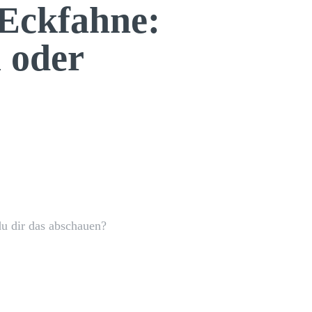
 Eckfahne:
 oder
X
Pinterest
WhatsApp
u dir das abschauen?