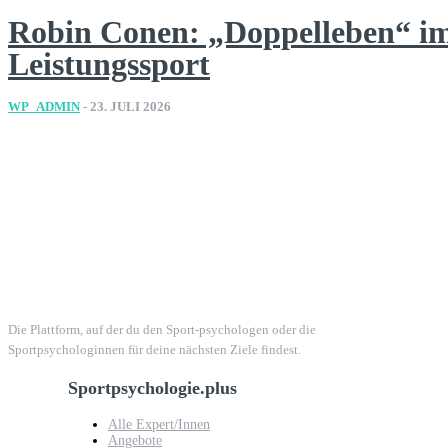
Robin Conen: „Doppelleben“ i
Leistungssport
WP_ADMIN
-
23. JULI 2026
Die Plattform, auf der du den Sport-psychologen oder die
Sportpsychologinnen für deine nächsten Ziele findest.
Sportpsychologie.plus
Alle Expert/Innen
Angebote