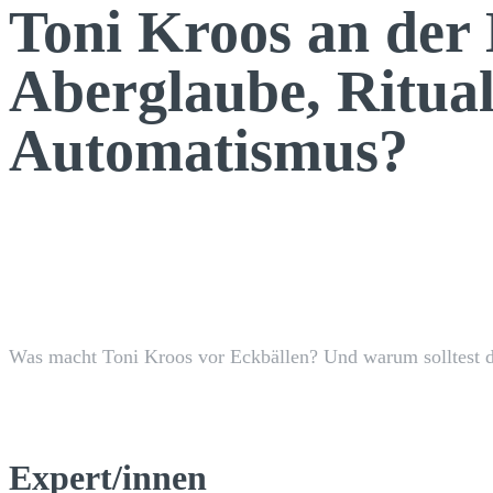
Toni Kroos an der
Aberglaube, Ritual
Automatismus?
Facebook
TEILEN
Was macht Toni Kroos vor Eckbällen? Und warum solltest d
Expert/innen